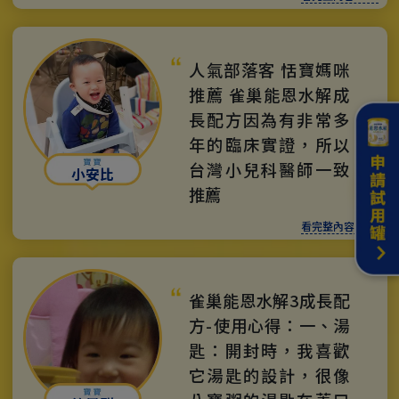
人氣部落客 恬寶媽咪
推薦 雀巢能恩水解成
長配方因為有非常多
年的臨床實證，所以
台灣小兒科醫師一致
小安比
推薦
看完整內容 >>>
雀巢能恩水解3成長配
方-使用心得：一、湯
匙：開封時，我喜歡
它湯匙的設計，很像