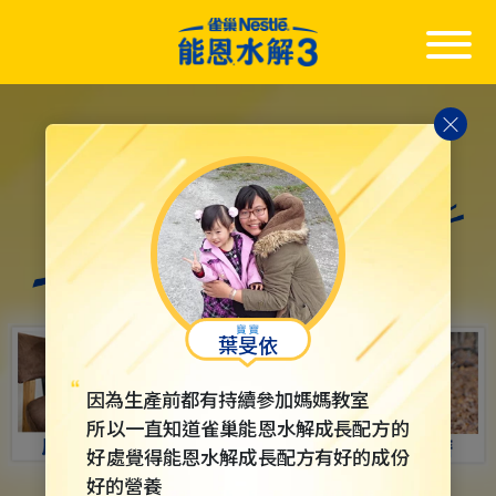
Skip
to
main
content
葉旻依
因為生產前都有持續參加媽媽教室
所以一直知道雀巢能恩水解成長配方的
好處覺得能恩水解成長配方有好的成份
好的營養