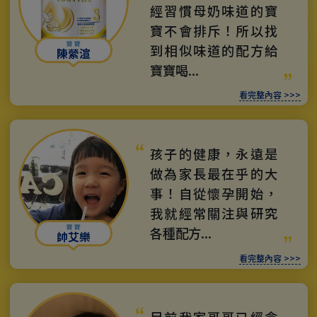
經習慣母奶味道的寶
寶不會排斥！所以找
到相似味道的配方給
陳縈渲
寶寶喝...
看完整內容 >>>
孩子的健康，永遠是
做為家長最在乎的大
事！自從懷孕開始，
我就經常關注與研究
各種配方...
帥艾樂
看完整內容 >>>