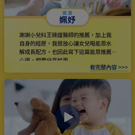
姵妤
謝謝小兒科王臻誼醫師的推薦，加上我
自身的經歷，我很放心讓女兒喝能恩水
解成長配方，也因此寫下這篇能恩推薦
心得，想要分享給更...
看完整內容 >>>