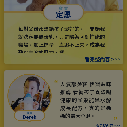
定恩
每對父母都想給孩子最好的，一開始我
就決定要餵母乳，只是隨著回到忙碌的
職場，加上奶量一直追不上來，成為我
難以言喻的壓力，經...
看完整內容 >>>
人氣部落客 恬寶媽咪
推薦 看著孩子喜歡喝
健康的雀巢能恩水解
成長配方，真的是媽
媽的最大心願。
Derek
看完整內容 >>>