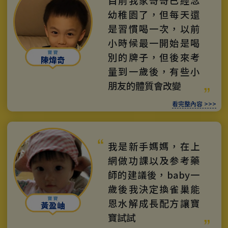
目前我家哥哥已經念
幼稚園了，但每天還
是習慣喝一次，以前
小時候最一開始是喝
別的牌子，但後來考
陳煒奇
量到一歲後，有些小
朋友的體質會改變
看完整內容 >>>
我是新手媽媽，在上
網做功課以及参考藥
師的建議後，baby一
歲後我決定換雀巢能
恩水解成長配方讓寶
黃盈岫
寶試試