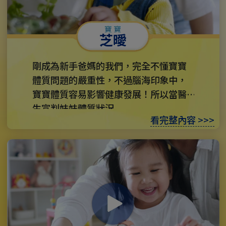
芝曖
剛成為新手爸媽的我們，完全不懂寶寶
體質問題的嚴重性，不過腦海印象中，
寶寶體質容易影響健康發展！所以當醫
生宣判妹妹體質狀況...
看完整內容 >>>