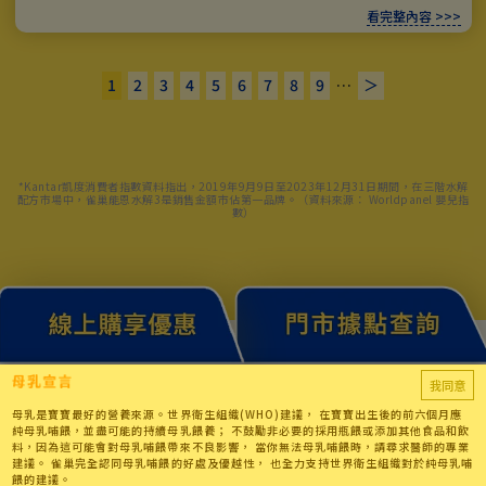
看完整內容 >>>
1
2
3
4
5
6
7
8
9
…
＞
*Kantar凱度消費者指數資料指出，2019年9月9日至2023年12月31日期間，在三階水解
配方市場中，雀巢能恩水解3是銷售金額市佔第一品牌。（資料來源： Worldpanel 嬰兒指
數）
我同意
母乳是寶寶最好的營養來源。世界衛生組織(WHO)建議， 在寶寶出生後的前六個月應
純母乳哺餵，並盡可能的持續母乳餵養； 不鼓勵非必要的採用瓶餵或添加其他食品和飲
料，因為這可能會對母乳哺餵帶來不良影響， 當你無法母乳哺餵時，請尋求醫師的專業
建議。 雀巢完全認同母乳哺餵的好處及優越性， 也全力支持世界衛生組織對於純母乳哺
餵的建議。