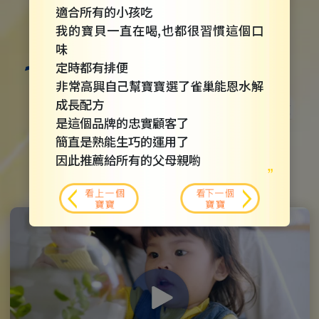
適合所有的小孩吃
我的寶貝一直在喝,也都很習慣這個口
味
定時都有排便
非常高興自己幫寶寶選了雀巢能恩水解
成長配方
是這個品牌的忠實顧客了
簡直是熟能生巧的運用了
雀巢能恩水解成長配方
因此推薦給所有的父母親喲
有效調整體質，讓寶寶健康快樂成長！
看上一個
看下一個
寶寶
寶寶