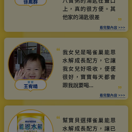
八寶粥的湯匙在蓋口
徐鳳群
上，真的很方便。其
他家的湯匙很差
看完整內容 >>>
我女兒是喝雀巢能恩
水解成長配方，它讓
我女兒好吸收，便便
很好，寶寶每天都會
跟我說要喝...
王宥晴
看完整內容 >>>
幫寶貝選擇雀巢能恩
水解成長配方，讓已