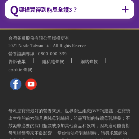
Q
哪裡買得到能恩全護3？
台灣雀巢股份有限公司版權所有
2021 Nestle Taiwan Ltd. All Rights Reserve.
0800-000-339
營養諮詢專線 :
告訴雀巢
隱私權條款
網站條款
cookie 條款
母乳是寶寶最好的營養來源。世界衛生組織(WHO)建議，在寶寶
出生後的前六個月應純母乳哺餵，並盡可能的持續母乳餵養；不
鼓勵非必要的採用瓶餵或添加其他食品和飲料，因為這可能會對
母乳哺餵帶來不良影響， 當你無法母乳哺餵時，請尋求醫師的