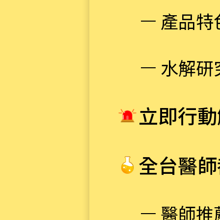
產品特
水解研
立即行動
全台醫師
醫師推