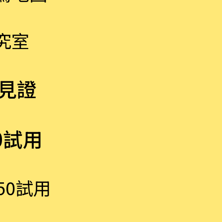
究室
見證
0試用
50試用