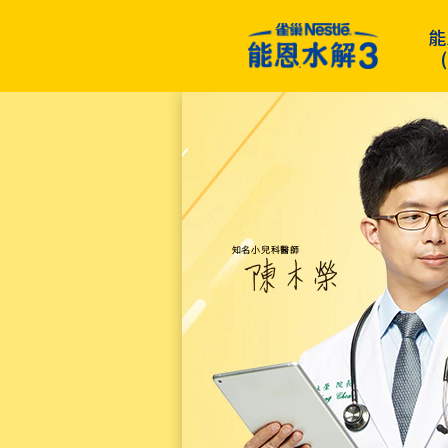
Skip
能
to
main
content