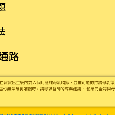
題
法
通路
， 在寶寶出生後的前六個月應純母乳哺餵，並盡可能的持續母乳餵
當你無法母乳哺餵時，請尋求醫師的專業建議。 雀巢完全認同母