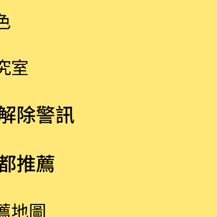
色
究室
解除警訊
都推薦
薦地圖