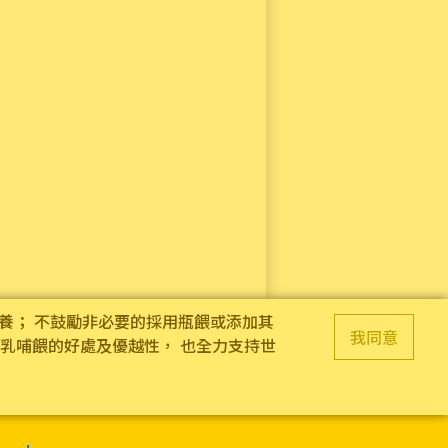
養； 不鼓勵非必要的採用瓶餵或添加其
我同意
乳哺餵的好處及優越性， 也全力支持世