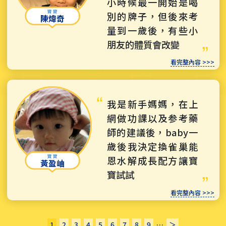
小時候最一開始是喝
別的牌子，但後來考
陳煒奇
量到一歲後，有些小
朋友的體質會改變
看完整內容 >>>
我是新手媽媽，在上
網做功課以及参考藥
師的建議後，baby一
歲後我決定換雀巢能
恩水解成長配方讓寶
黃盈岫
寶試試
看完整內容 >>>
1
2
3
4
5
6
7
8
9
…
＞