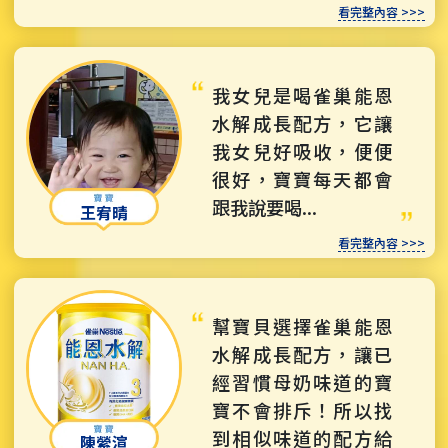
看完整內容 >>>
我女兒是喝雀巢能恩
水解成長配方，它讓
我女兒好吸收，便便
很好，寶寶每天都會
跟我說要喝...
王宥晴
看完整內容 >>>
幫寶貝選擇雀巢能恩
水解成長配方，讓已
經習慣母奶味道的寶
寶不會排斥！所以找
到相似味道的配方給
陳縈渲