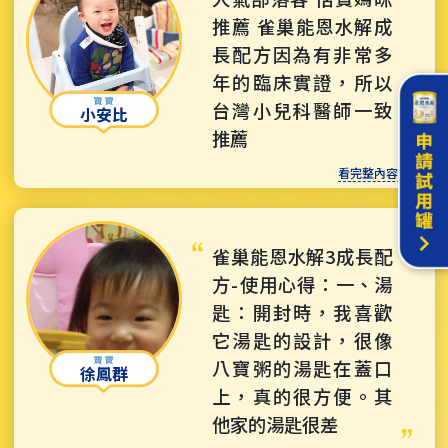
推薦 雀巢能恩水解成
長配方因為有非常多
年的臨床實證，所以
台灣小兒科醫師一致
小安比
推薦
看完整內容 >>>
雀巢能恩水解3成長配
方-使用心得：一、湯
匙：開封時，我喜歡
它湯匙的設計，很像
八寶粥的湯匙在蓋口
徐鳳群
上，真的很方便。其
他家的湯匙很差