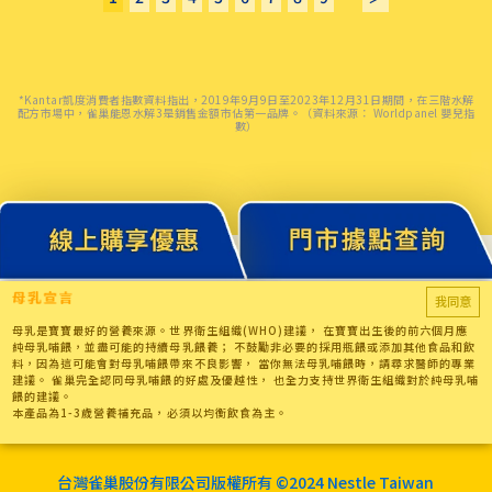
*Kantar凱度消費者指數資料指出，2019年9月9日至2023年12月31日期間，在三階水解
配方市場中，雀巢能恩水解3是銷售金額市佔第一品牌。（資料來源： Worldpanel 嬰兒指
數）
我同意
母乳是寶寶最好的營養來源。世界衛生組織(WHO)建議， 在寶寶出生後的前六個月應
純母乳哺餵，並盡可能的持續母乳餵養； 不鼓勵非必要的採用瓶餵或添加其他食品和飲
料，因為這可能會對母乳哺餵帶來不良影響， 當你無法母乳哺餵時，請尋求醫師的專業
建議。 雀巢完全認同母乳哺餵的好處及優越性， 也全力支持世界衛生組織對於純母乳哺
餵的建議。
本產品為1-3歲營養補充品，必須以均衡飲食為主。
台灣雀巢股份有限公司版權所有 ©2024 Nestle Taiwan