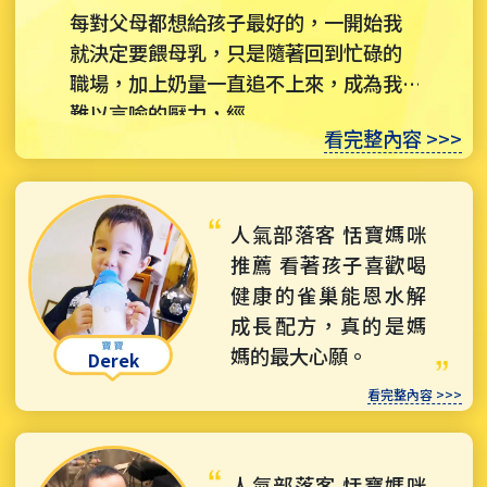
每對父母都想給孩子最好的，一開始我
就決定要餵母乳，只是隨著回到忙碌的
職場，加上奶量一直追不上來，成為我
難以言喻的壓力，經...
看完整內容 >>>
人氣部落客 恬寶媽咪
推薦 看著孩子喜歡喝
健康的雀巢能恩水解
成長配方，真的是媽
媽的最大心願。
Derek
看完整內容 >>>
人氣部落客 恬寶媽咪