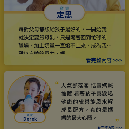
定恩
每對父母都想給孩子最好的，一開始我
就決定要餵母乳，只是隨著回到忙碌的
職場，加上奶量一直追不上來，成為我
難以言喻的壓力，經...
看完整內容 >>>
人氣部落客 恬寶媽咪
推薦 看著孩子喜歡喝
健康的雀巢能恩水解
成長配方，真的是媽
媽的最大心願。
Derek
看完整內容 >>>