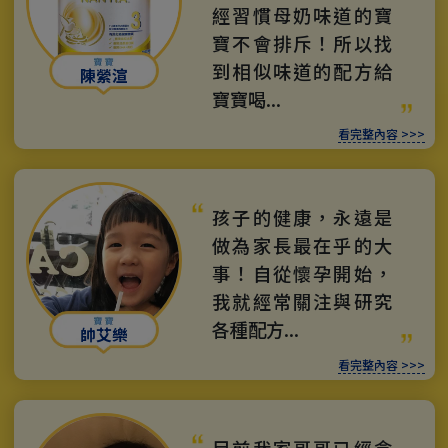
經習慣母奶味道的寶
寶不會排斥！所以找
到相似味道的配方給
陳縈渲
寶寶喝...
看完整內容 >>>
孩子的健康，永遠是
做為家長最在乎的大
事！自從懷孕開始，
我就經常關注與研究
各種配方...
帥艾樂
看完整內容 >>>