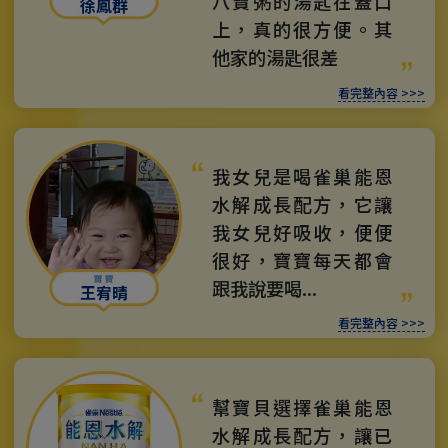
八寶粥的湯匙在蓋口
徐鳳群
上，真的很方便。其
他家的湯匙很差
看完整內容 >>>
我女兒是喝雀巢能恩
水解成長配方，它讓
我女兒好吸收，便便
很好，寶寶每天都會
跟我說要喝...
王宥晴
看完整內容 >>>
幫寶貝選擇雀巢能恩
水解成長配方，讓已