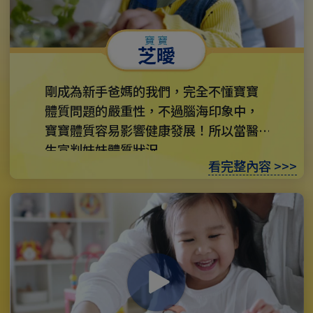
芝曖
剛成為新手爸媽的我們，完全不懂寶寶
體質問題的嚴重性，不過腦海印象中，
寶寶體質容易影響健康發展！所以當醫
生宣判妹妹體質狀況...
看完整內容 >>>