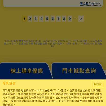
看完整內容 >>>
1
2
3
4
5
6
7
8
9
…
＞
*Kantar凱度消費者指數資料指出，2019年9月9日至2023年12月31日期間，在三階水解
配方市場中，雀巢能恩水解3是銷售金額市佔第一品牌。（資料來源： Worldpanel 嬰兒指
數）
我同意
母乳是寶寶最好的營養來源。世界衛生組織(WHO)建議， 在寶寶出生後的前六個月應
純母乳哺餵，並盡可能的持續母乳餵養； 不鼓勵非必要的採用瓶餵或添加其他食品和飲
料，因為這可能會對母乳哺餵帶來不良影響， 當你無法母乳哺餵時，請尋求醫師的專業
建議。 雀巢完全認同母乳哺餵的好處及優越性， 也全力支持世界衛生組織對於純母乳哺
餵的建議。