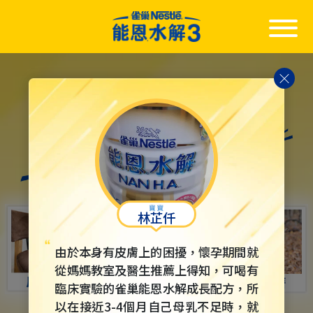
Skip
to
main
content
林芷仟
由於本身有皮膚上的困擾，懷孕期間就
從媽媽教室及醫生推薦上得知，可喝有
臨床實驗的雀巢能恩水解成長配方，所
以在接近3-4個月自己母乳不足時，就