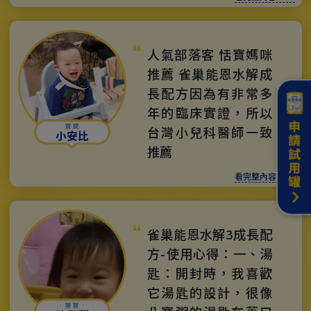
人氣部落客 恬寶媽咪
推薦 雀巢能恩水解成
長配方因為有非常多
年的臨床實證，所以
台灣小兒科醫師一致
小安比
推薦
看完整內容 >>>
雀巢能恩水解3成長配
方-使用心得：一、湯
匙：開封時，我喜歡
它湯匙的設計，很像