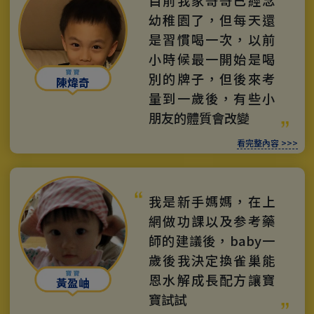
目前我家哥哥已經念
幼稚園了，但每天還
是習慣喝一次，以前
小時候最一開始是喝
別的牌子，但後來考
陳煒奇
量到一歲後，有些小
朋友的體質會改變
看完整內容 >>>
我是新手媽媽，在上
網做功課以及参考藥
師的建議後，baby一
歲後我決定換雀巢能
恩水解成長配方讓寶
黃盈岫
寶試試