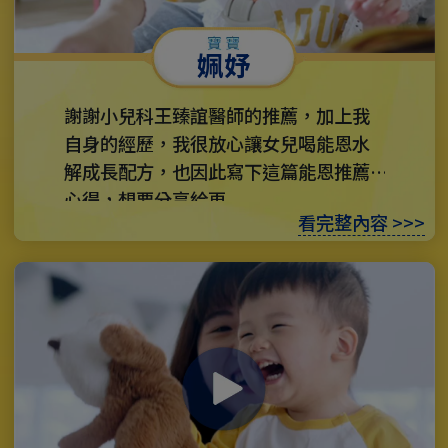
姵妤
謝謝小兒科王臻誼醫師的推薦，加上我
自身的經歷，我很放心讓女兒喝能恩水
解成長配方，也因此寫下這篇能恩推薦
心得，想要分享給更...
看完整內容 >>>