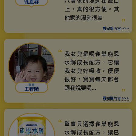
八寶粥的湯匙在蓋口
徐鳳群
上，真的很方便。其
他家的湯匙很差
看完整內容 >>>
我女兒是喝雀巢能恩
水解成長配方，它讓
我女兒好吸收，便便
很好，寶寶每天都會
跟我說要喝...
王宥晴
看完整內容 >>>
幫寶貝選擇雀巢能恩
水解成長配方，讓已