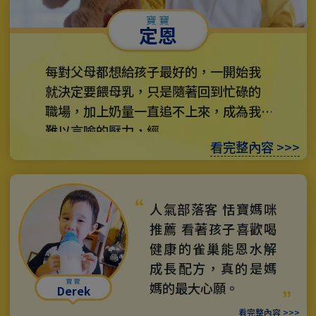
定恩
每對父母都想給孩子最好的，一開始我
就決定要餵母乳，只是隨著回到忙碌的
職場，加上奶量一直追不上來，成為我
難以言喻的壓力，經...
看完整內容 >>>
人氣部落客 恬寶媽咪
推薦 看著孩子喜歡喝
健康的雀巢能恩水解
成長配方，真的是媽
媽的最大心願。
Derek
看完整內容 >>>