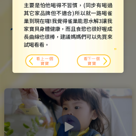
主要是怕他喝得不習慣，(同步有喝過
其它家品牌但不適合)所以就一路喝雀
巢到現在囉!我覺得雀巢能恩水解3讓我
家寶貝身體健康，而且食慾也很好喔成
長曲線也很棒，建議媽媽們可以先買來
試喝看看。
看上一個
看下一個
雀巢能恩水解成長配方
寶寶
寶寶
有效調整體質，讓寶寶健康快樂成長！