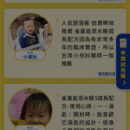
人氣部落客 恬寶媽咪
推薦 雀巢能恩水解成
長配方因為有非常多
年的臨床實證，所以
台灣小兒科醫師一致
小安比
推薦
看完整內容 >>>
雀巢能恩水解3成長配
方-使用心得：一、湯
匙：開封時，我喜歡
它湯匙的設計，很像