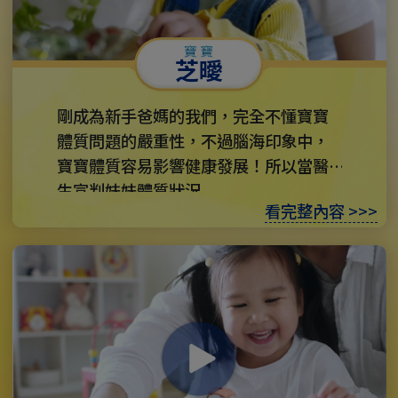
芝曖
剛成為新手爸媽的我們，完全不懂寶寶
體質問題的嚴重性，不過腦海印象中，
寶寶體質容易影響健康發展！所以當醫
生宣判妹妹體質狀況...
看完整內容 >>>