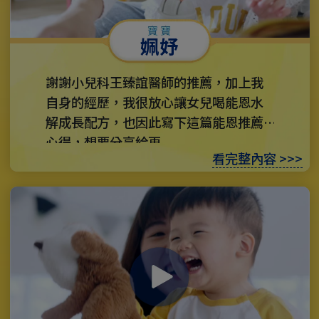
姵妤
謝謝小兒科王臻誼醫師的推薦，加上我
自身的經歷，我很放心讓女兒喝能恩水
解成長配方，也因此寫下這篇能恩推薦
心得，想要分享給更...
看完整內容 >>>