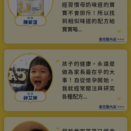
經習慣母奶味道的寶
寶不會排斥！所以找
到相似味道的配方給
陳縈渲
寶寶喝...
看完整內容 >>>
孩子的健康，永遠是
做為家長最在乎的大
事！自從懷孕開始，
我就經常關注與研究
各種配方...
帥艾樂
看完整內容 >>>