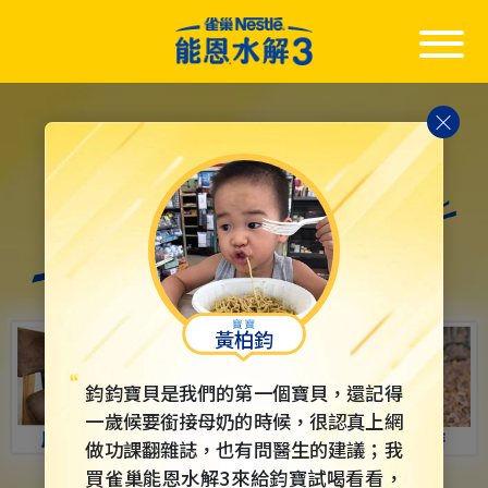
Skip
to
main
content
黃柏鈞
鈞鈞寶貝是我們的第一個寶貝，還記得
一歲候要銜接母奶的時候，很認真上網
做功課翻雜誌，也有問醫生的建議；我
買雀巢能恩水解3來給鈞寶試喝看看，