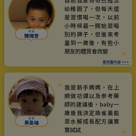
目前我家哥哥已經念
幼稚園了，但每天還
是習慣喝一次，以前
小時候最一開始是喝
別的牌子，但後來考
陳煒奇
量到一歲後，有些小
朋友的體質會改變
看完整內容 >>>
我是新手媽媽，在上
網做功課以及参考藥
師的建議後，baby一
歲後我決定換雀巢能
恩水解成長配方讓寶
黃盈岫
寶試試