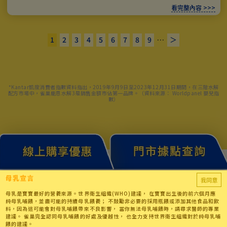
看完整內容 >>>
1
2
3
4
5
6
7
8
9
…
＞
*Kantar凱度消費者指數資料指出，2019年9月9日至2023年12月31日期間，在三階水解
配方市場中，雀巢能恩水解3是銷售金額市佔第一品牌。（資料來源： Worldpanel 嬰兒指
數）
我同意
母乳是寶寶最好的營養來源。世界衛生組織(WHO)建議， 在寶寶出生後的前六個月應
純母乳哺餵，並盡可能的持續母乳餵養； 不鼓勵非必要的採用瓶餵或添加其他食品和飲
料，因為這可能會對母乳哺餵帶來不良影響， 當你無法母乳哺餵時，請尋求醫師的專業
建議。 雀巢完全認同母乳哺餵的好處及優越性， 也全力支持世界衛生組織對於純母乳哺
餵的建議。