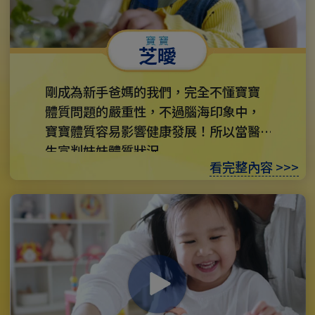
芝曖
剛成為新手爸媽的我們，完全不懂寶寶
體質問題的嚴重性，不過腦海印象中，
寶寶體質容易影響健康發展！所以當醫
生宣判妹妹體質狀況...
看完整內容 >>>