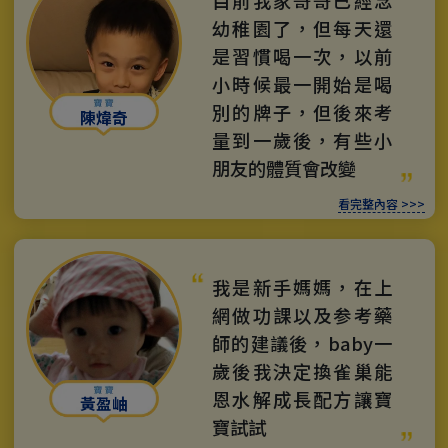
目前我家哥哥已經念
幼稚園了，但每天還
是習慣喝一次，以前
小時候最一開始是喝
別的牌子，但後來考
陳煒奇
量到一歲後，有些小
朋友的體質會改變
看完整內容 >>>
我是新手媽媽，在上
網做功課以及参考藥
師的建議後，baby一
歲後我決定換雀巢能
恩水解成長配方讓寶
黃盈岫
寶試試