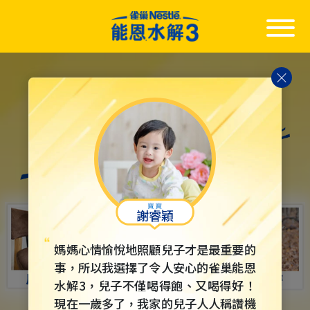
Skip
to
main
content
謝睿穎
媽媽心情愉悅地照顧兒子才是最重要的
事，所以我選擇了令人安心的雀巢能恩
水解3，兒子不僅喝得飽、又喝得好！
現在一歲多了，我家的兒子人人稱讚機