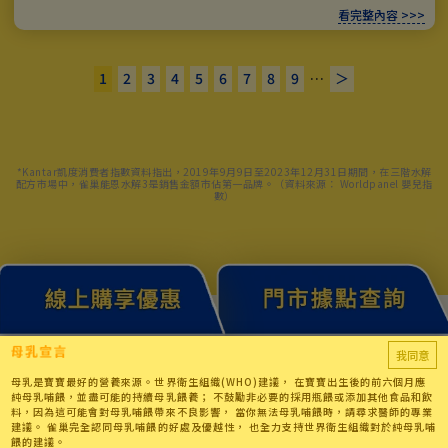
看完整內容 >>>
1
2
3
4
5
6
7
8
9
…
＞
*Kantar凱度消費者指數資料指出，2019年9月9日至2023年12月31日期間，在三階水解
配方市場中，雀巢能恩水解3是銷售金額市佔第一品牌。（資料來源： Worldpanel 嬰兒指
數）
我同意
母乳是寶寶最好的營養來源。世界衛生組織(WHO)建議， 在寶寶出生後的前六個月應
純母乳哺餵，並盡可能的持續母乳餵養； 不鼓勵非必要的採用瓶餵或添加其他食品和飲
料，因為這可能會對母乳哺餵帶來不良影響， 當你無法母乳哺餵時，請尋求醫師的專業
建議。 雀巢完全認同母乳哺餵的好處及優越性， 也全力支持世界衛生組織對於純母乳哺
餵的建議。