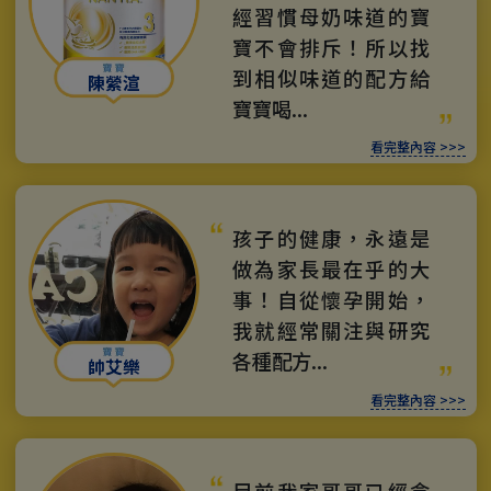
經習慣母奶味道的寶
寶不會排斥！所以找
到相似味道的配方給
陳縈渲
寶寶喝...
看完整內容 >>>
孩子的健康，永遠是
做為家長最在乎的大
事！自從懷孕開始，
我就經常關注與研究
各種配方...
帥艾樂
看完整內容 >>>