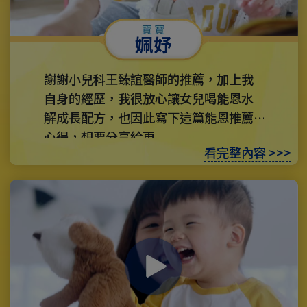
姵妤
謝謝小兒科王臻誼醫師的推薦，加上我
自身的經歷，我很放心讓女兒喝能恩水
解成長配方，也因此寫下這篇能恩推薦
心得，想要分享給更...
看完整內容 >>>