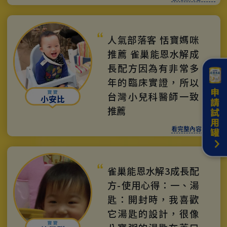
人氣部落客 恬寶媽咪
推薦 雀巢能恩水解成
長配方因為有非常多
年的臨床實證，所以
台灣小兒科醫師一致
小安比
推薦
看完整內容 >>>
雀巢能恩水解3成長配
方-使用心得：一、湯
匙：開封時，我喜歡
它湯匙的設計，很像