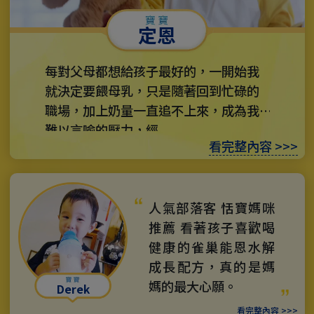
定恩
每對父母都想給孩子最好的，一開始我
就決定要餵母乳，只是隨著回到忙碌的
職場，加上奶量一直追不上來，成為我
難以言喻的壓力，經...
看完整內容 >>>
人氣部落客 恬寶媽咪
推薦 看著孩子喜歡喝
健康的雀巢能恩水解
成長配方，真的是媽
媽的最大心願。
Derek
看完整內容 >>>