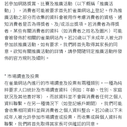
若參加網路獎賞、比賽及推廣活動（以下概稱「推廣活
動」），消費者可能被要求首先於雀巢網站上登記。作為推
廣活動之部分而收集的資料會被用作考慮消費者的資格、通
知消費者是否為得獎者、及/或派出獎項。若消費者為得獎
者，某些有關消費者的資料（如消費者之姓名及圖片）可能
會被發佈於相關的雀巢網站內。若20歲以下未成年人被允許
參加該推廣活動，如有要求，我們將首先取得其家長的同
意。欲知有關推廣活動的詳情，請參閱隨特定推廣活動所發
佈的官方規則及細則。
* 市場調查及投票
在雀巢網站內進行的市場調查及投票有兩種類別。一種為純
粹要求人口統計及市場調查資料（例如：年齡、性別、家庭
狀況及其他喜好等），而該資料並不會與消費者任何之個人
資料聯繫。在另一種情況下（如登記帳戶期間），我們可能
會收集相同資料並與消費者之個人資料整合。若20歲以下未
成年人被允許參加市場調查或投票，而收集或與個人資料有
聯繫，我們將首先取得其家長可供確認的同意。