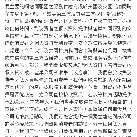
們主要的網站伺服器之服務供應商設於美國及英國（請同時
參閱以下第7條）。該等第三方及其員工向我們提供服務
時，可能會接觸到消費者之個人資料。任何該等第三方必須
於任何時間，對消費者之個人資料提供與雀巢相同級別的安
全措施，且（在若有規定之情況下）受法律協議所規限，以
確保消費者之個人資料受到保密、安全及僅按雀巢的特定指
示處理。合作伙伴及共同推廣我們會不時與其他公司、機構
或有信譽的第三方合辦或共同贊助活動或推廣活動。而作為
該活動的一部分，我們會收集及處理個人資料。若消費者的
個人資料被非雀巢公司所收集（或分享），我們會於收集消
費者之個人資料時通知消費者。我們可能會於網站內定期展
示其他公司的產品或服務的推廣活動，並會向消費者提供選
擇是否從該第三方公司直接接收資訊。若該等推廣活動提供
予20歲以下未成年人，我們會事先取得其家長可供確認的同
意後方可分享該未成年人之個人資料。當舉辦任何牽涉其他
公司的推廣活動時，我們可能會提供一個獨立連結到該公司
的隱私權政策，我們鼓勵消費者閱讀後才分享任何個人資
料，因我們無法保證該公司會採用相同的隱私權權操作實務