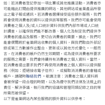
如：若消費者登記參加一項比賽或其他推廣活動，消費者亦
可能藉此訂閱由提供推廣的網站、其他網站或雀巢產品所發
出之電子報或通訊。若消費者選擇接受這些額外服務，我們
將會使用消費者的資料以提供該等服務。我們亦可能會使用
消費者之個人及/或人口統計資料供我們內部市場或人口統
計調查，以確保我們能不斷改善、個人化及制定我們提供予
消費者的產品及服務，更切合消費者的需要。據此，我們可
能會偶爾將於雀巢網站收集的個人資料，與我們取自外部記
錄或第三方數據作出整合、更新或以其他方式優化。一般而
言，在消費者的帳戶仍然生效期間，或為提供消費者所要求
的服務之需要，我們會持續持有消費者之個人資料。當然，
若消費者提出要求我們不再使用消費者之個人資料以提供服
務（例如：拒絕接收電子信件），或擬取消消費者的會藉或
帳戶，請隨時
聯絡我們
。敬請注意：消費者之個人資料將
會被保留一段合理的時間，以及為遵守我們法律及法規上的
責任、解決爭議、執行我們的協議和管理同類記錄之目的等
所需而被保留。
以下是雀巢網站內某些服務的額外資料以供參考：