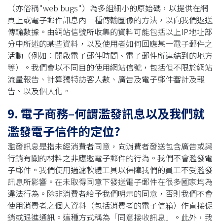
（亦俗稱"web bugs"）為多組細小的原始碼，以提供在網
頁上或電子郵件訊息內一種傳輸圖像的方法，以向我們返送
傳輸數據。由網站信號所收集的資料可能包括以上IP地址部
分中所述的某些資料，以及使用者如何回應某一電子郵件之
活動（例如：開啟電子郵件時間、電子郵件所連結到的地方
等）。我們會以不同目的使用網站信號，包括但不限於網站
流量報告、計算獨特訪客人數、廣告及電子郵件審計及報
告、以及個人化。
9. 電子商務–何謂濫發訊息以及我們就
濫發電子信件的定位?
濫發訊息是指未經消費者同意，向消費者發送包含廣告或與
行銷有關的材料之非應邀電子郵件的行為。我們不會濫發電
子郵件。我們使用過濾軟體工具以保障我們的員工不受濫發
訊息所影響。在未取得同意下發送電子郵件在很多國家均為
違法行為。除非消費者給予我們明示的同意，否則我們不會
使用消費者之個人資料（包括消費者的電子信箱）作直接促
銷或跟進通訊。這種方式稱為「同意接收訊息」。此外，我