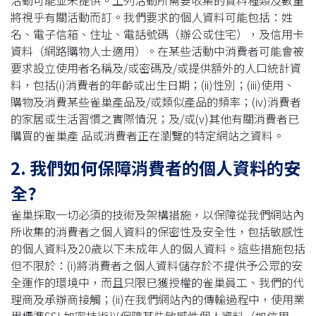
活動可能並未提供。上列活動所需要收集的資料種類及數量
將視乎有關活動而訂。我們要求的個人資料可能包括：姓
名、電子信箱、住址、電話號碼（辦公或住宅），及信用卡
資料（網路購物人士適用）。在某些活動中消費者可能會被
要求設立使用者名稱及/或密碼及/或提供額外的人口統計資
料，包括(i)消費者的年齡或出生日期；(ii)性別；(iii)使用、
購物及消費某些雀巢產品及/或類似產品的頻率；(iv)消費者
的家居或生活習慣之實際情況；及/或(v)其他有關消費者已
購買的雀巢產 品或消費者正在瀏覽的特定網站之資料。
2. 我們如何保障消費者的個人資料的安
全?
雀巢採取一切必須的技術及架構措施，以保障從我們網站內
所收集的消費者之個人資料的保密性及安全性，包括敏感性
的個人資料及20歲以下未成年人的個人資料。這些措施包括
但不限於：(i)將消費者之個人資料儲存於不提供予公眾的安
全運作的環境中，而且只限已獲授權的雀巢員工、我們的代
理商及承辦商接觸；(ii)在我們網站內的傳輸過程中，使用業