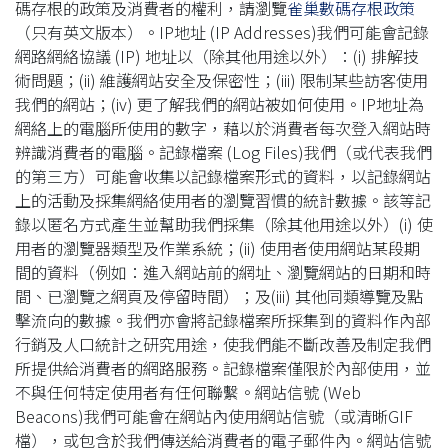
碼存根的政策及消費者的權利，請瀏覽
雀巢數碼存根政策
（只有英文版本）。IP地址 (IP Addresses)我們可能會記錄
網路網絡協議 (IP) 地址以（除其他用途以外）：(i) 排解技
術問題；(ii) 維護網站安全及保密性；(iii) 限制某些訪客使用
我們的網站；(iv) 更了解我們的網站被如何使用。IP地址為
網絡上的電腦所使用的數字，藉以於消費者每次登入網站時
辨識消費者的電腦。記錄檔案 (Log Files)我們（或代表我們
的第三方）可能會收集以記錄檔案形式的資料，以記錄網站
上的活動及採集網絡使用者的瀏覽習慣的統計數據。該等記
錄以匿名方式產生並幫助我們採集（除其他用途以外）(i) 使
用者的瀏覽器類型及作業系統；(ii) 使用者使用網站某段期
間的資料（例如：進入網站前的網址、瀏覽網站的日期和時
間、已瀏覽之網頁及停留時間）；及(iii) 其他同類導覽及點
擊流向的數據。我們亦會將記錄檔案所採集到的資料作內部
行銷及人口統計之研究用途，使我們能不斷改善及制定我們
所提供給消費者的網路服務。記錄檔案僅限於內部使用，並
不與任何特定使用者有任何聯繫。網站信號 (Web
Beacons)我們可能會在網站內使用網站信號（或清晰GIF
檔），或包含於我們傳送給消費者的電子郵件內。網站信號