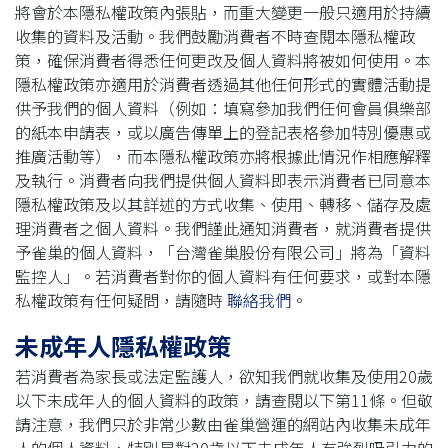
將會於本隱私權政策內張貼，而重大變更一般只適用於持續
收集的資料及活動。我們鼓勵消費者不時查閱本隱私權政
策，確保消費者得悉任何更改及個人資料將被如何使用。本
隱私權政策亦適用於消費者透過其他任何形式的實體活動提
供予我們的個人資料（例如：填寫參加我們任何會員俱樂部
的紙本申請表，或以廣告傳單上的登記表格參加特別優惠或
推廣活動等），而本隱私權政策亦將根據此情況作相應解釋
及執行。消費者向我們提供個人資料即表示消費者已同意本
隱私權政策及以其詳述的方式收集、使用、轉移、儲存及處
理消費者之個人資料。我們謹此通知消費者，就消費者提供
予雀巢的個人資料，「台灣雀巢股份有限公司」將為「資料
監控人」。若消費者對你的個人資料有任何要求，或對本隱
私權政策有任何疑問，請隨時
聯絡我們
。
未成年人隱私權政策
若消費者為家長或法定監護人，欲知我們就收集及使用20歲
以下未成年人的個人資料的政策，請查閱以下第11條。但敬
請注意，我們只於非常少數由雀巢營運的網站內收集未成年