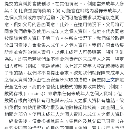
提交的資料將會被刪除。在其他情況下，例如當未成年人參
與：(i) 比賽並贏得獎項；(ii) 可能會在網站內發佈未成年人
之個人資料或故事的活動，我們可能會要求以更確切之同
意，例如父母的書面同意。此外，在適用情況下，父母將可
同意我們收集及使用未成年人之個人資料，但並不代表同意
披露該等個人資料予第三方。在所有情況下，我們僅於取得
父母同意後方會收集未成年人之個人資料。我們亦只會收集
所需並合理的個人資料，以使未成年人可參與某一特別功能
為限，即表示若我們並不需要消費者的未成年人之某一特定
個人資料（例如：電話號碼）以允許未成年人登記或接收電
子報的話，我們將不會提出要求。欲知我們就保障未成年人
之個人資料的保密性及安全所採取的措施，請查閱
上文
詳述
安全之部分。我們不會使用被動式的數據收集技術（例如：
數碼存根 (cookies)）來收集任何未成年人之個人資料；但
數碼存根內的資料有可能與未成年人之個人資料有連結。欲
知我們如何使用數碼存根及其他數據記錄技術，請查閱上文
相關之部分。使用未成年人之個人資料未成年人之個人資料
一經收集後，僅會根據其原有收集目的及其父母已同意（在
有要求同意的情況）的目的下使用。例如：若未成年人登記