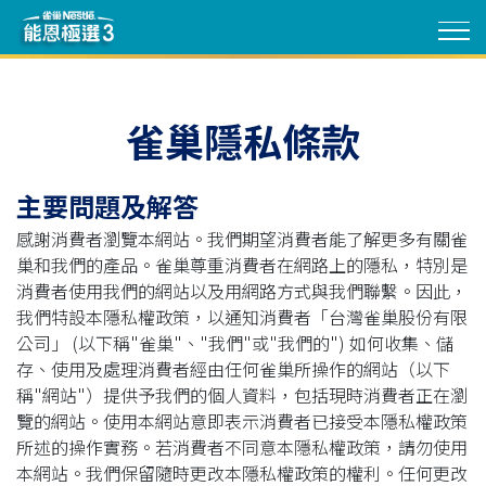
Skip
to
main
content
雀巢隱私條款
主要問題及解答
感謝消費者瀏覽本網站。我們期望消費者能了解更多有關雀
巢和我們的產品。雀巢尊重消費者在網路上的隱私，特別是
消費者使用我們的網站以及用網路方式與我們聯繫。因此，
我們特設本隱私權政策，以通知消費者「台灣雀巢股份有限
公司」 (以下稱"雀巢"、"我們"或"我們的") 如何收集、儲
存、使用及處理消費者經由任何雀巢所操作的網站（以下
稱"網站"）提供予我們的個人資料，包括現時消費者正在瀏
覽的網站。使用本網站意即表示消費者已接受本隱私權政策
所述的操作實務。若消費者不同意本隱私權政策，請勿使用
本網站。我們保留隨時更改本隱私權政策的權利。任何更改