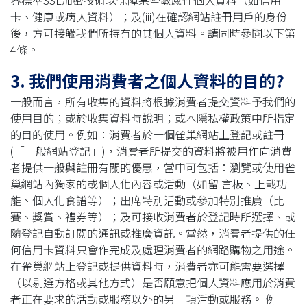
界標準SSL加密技術以保障某些敏感性個人資料（如信用
卡、健康或病人資料）；及(iii)在確認網站註冊用戶的身份
後，方可接觸我們所持有的其個人資料。請同時參閱以下第
4條。
3. 我們使用消費者之個人資料的目的?
一般而言，所有收集的資料將根據消費者提交資料予我們的
使用目的；或於收集資料時說明；或本隱私權政策中所指定
的目的使用。例如：消費者於一個雀巢網站上登記或註冊
(「一般網站登記」)，消費者所提交的資料將被用作向消費
者提供一般與註冊有關的優惠，當中可包括：瀏覽或使用雀
巢網站內獨家的或個人化內容或活動（如留 言板、上載功
能、個人化食譜等）；出席特別活動或參加特別推廣（比
賽、獎賞、禮券等）；及可接收消費者於登記時所選擇、或
隨登記自動訂閱的通訊或推廣資訊。當然，消費者提供的任
何信用卡資料只會作完成及處理消費者的網路購物之用途。
在雀巢網站上登記或提供資料時，消費者亦可能需要選擇
（以剔選方格或其他方式）是否願意把個人資料應用於消費
者正在要求的活動或服務以外的另一項活動或服務。 例