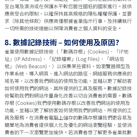
至台灣及澳洲或在保護水平較您居住國低的國家進行。該供
應商受合約限制，以確保持其高規格的隱私權權保護，並要
求（除其他條款）供應商僅根據雀巢指示行事，及持續執行
一切所需的技術措施以保障消費者之個人資料的安全。
8. 數據記錄技術 – 如何使用及原因?
雀巢使用數據記錄技術（「數碼存根」(Cookies)、「IP地
址」(IP Address)、「記錄檔案」(Log Files)、「網站信
號」 (Web Beacon)、）以採集某些資料，如瀏覽器類型及
作業系統、導入網頁、進入網站的路徑、網絡服務供應商的
域名等，以改善我們網站的使用及功能，並藉以更了解訪客
如何使用我們的網站、其所提供的工具及服務。數據記錄技
術幫助我們對網站作量身化改善以切合消費者的需要。數碼
存根 (Cookies)我們使用數碼存根以改善我們網站的使用及
功能，並藉以更了解訪客如何使用我們的網站、所提供的工
具及服務。在消費者電腦上儲存的數碼存根讓我們更容易及
簡單地為消費者提供個人化及優化的網站瀏覽經驗，並使消
費者的下一次瀏覽更加愉快。若消費者想了解更多雀巢就數