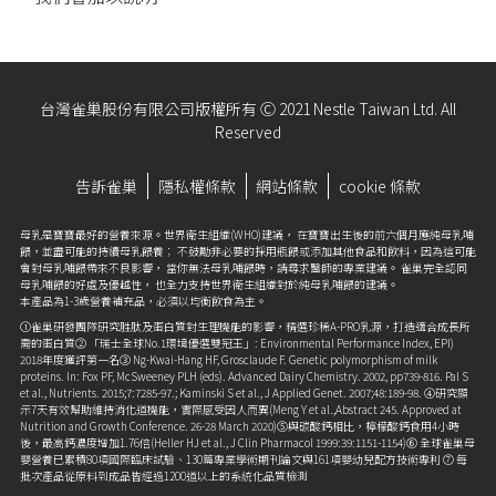
台灣雀巢股份有限公司版權所有 Ⓒ 2021 Nestle Taiwan Ltd. All
Reserved
告訴雀巢
隱私權條款
網站條款
cookie 條款
母乳是寶寶最好的營養來源。世界衛生組織(WHO)建議， 在寶寶出生後的前六個月應純母乳哺
餵，並盡可能的持續母乳餵養； 不鼓勵非必要的採用瓶餵或添加其他食品和飲料，因為這可能
會對母乳哺餵帶來不良影響， 當你無法母乳哺餵時，請尋求醫師的專業建議。 雀巢完全認同
母乳哺餵的好處及優越性， 也全力支持世界衛生組織對於純母乳哺餵的建議。
本產品為1-3歲營養補充品，必須以均衡飲食為主。
①雀巢研發團隊研究胜肽及蛋白質對生理機能的影響，精選珍稀A-PRO乳源，打造適合成長所
需的蛋白質② 「瑞士全球No.1環境優選雙冠王」: Environmental Performance Index, EPI)
2018年度獲評第一名③ Ng-Kwai-Hang HF, Grosclaude F. Genetic polymorphism of milk
proteins. In: Fox PF, McSweeney PLH (eds). Advanced Dairy Chemistry. 2002, pp739-816. Pal S
et al., Nutrients. 2015;7:7285-97.; Kaminski S et al., J Applied Genet. 2007;48:189-98. ④研究顯
示7天有效幫助維持消化道機能，實際感受因人而異(Meng Y et al.,Abstract 245. Approved at
Nutrition and Growth Conference. 26-28 March 2020)⑤與碳酸鈣相比，檸檬酸鈣食用4小時
後，最高鈣濃度增加1.76倍(Heller HJ et al., J Clin Pharmacol 1999:39:1151-1154)⑥ 全球雀巢母
嬰營養已累積80項國際臨床試驗、130篇專業學術期刊論文與161項嬰幼兒配方技術專利 ⑦ 每
批次產品從原料到成品皆經過1200道以上的系統化品質檢測