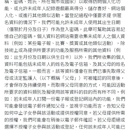
稱、密碼、姓氏、所在城市或國家）以取得訪問個人化功
能、或允許未成年人記錄遊戲最高得分、儲存喜好、網站個
人化、或進行其他類似活動。當登記過程中僅要求提 供匿
名資料的情況下，我們可能允許未成年人使用其出生日期
（僅限於月分及日子）作為登入密碼，此舉可幫助其容易記
憶自己的密碼。個人資料若網站需要收集未成年人之個人資
料（例如：某些電子報、比賽、獎賞或其他類似活動），除
技術上或為提供所要求的功能及服務所需的其他資料（例
如：出生月份及日期以供生日卡）以外，我們所收集的個人
資料可能包括未成年人的姓名及電子信箱、及其父母的姓名
及電子信箱。一般而言，該等資料僅會在我們已事先取得父
母或法定監護人（以下概稱「父母」）可被確認的同意後，
才會保存及持續使用。而取得父母同意的方式，可能因活動
所要求的資料類別及擬使用該等資料的目的而有所不同。例
如：若未成年人訂閱一份電子報或登記網站內的功能，我們
可能會發送電子郵件通知父母，並視乎功能而言，告知父母
如何中止子女參與該活動或提供授權同意。若父母提供所需
的授權，我們可能會在稍後以電子郵件確認。若父母拒絕或
選擇不授權子女參與該活動或登記，任何該未成年人可能已