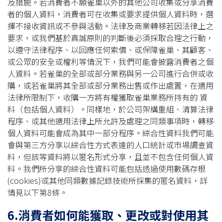
及措施。若消費者不願雀巢以外的其他公司收集或分享消費
者的個人資料，消費者可在收集或要求提供個人資料時，選
擇不接收資訊或不參與活動。法律及商業轉移若因法律上之
要求，或我們基於真誠原則的判斷後必須採取合理之行動，
以遵守法律程序、以回應任何索償、或保障雀巢、其顧客、
或公眾的安全或權利等情況下，我們可能會披露消費者之個
人資料。若雀巢的全部或部分業務與另一公司進行合併或收
購，或若雀巢將其全部或部分業務出售或作出處置，在適用
法律所限制下，收購一方將有權獲取雀巢業務所持有的 資
料（包括個人資料）。同樣地，於公司架構重組、清算法律
程序、或其他適用法律上所允許及處理之同類事項時，轉移
個人資料可能會成為其中一部分程序。綜合性資料我們可能
會與第三方分享以綜合性方式表達的人口統計或市場調查資
料，但該等資料將以匿名形式分享，且並不包含任何個人資
料。我們所分享的綜合性資料可能包括透過使用數碼存根
(cookies)或其他同類數據記錄技術所採集的匿名資料，詳
情見以下第8條。
6.消費者如何能獲取、更改或對使用其