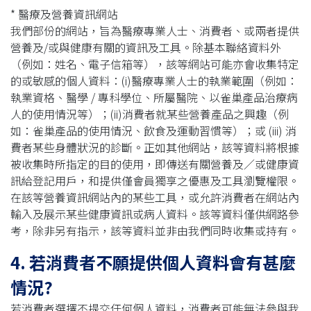
* 醫療及營養資訊網站
我們部份的網站，旨為醫療專業人士、消費者、或兩者提供
營養及/或與健康有關的資訊及工具。除基本聯絡資料外
（例如：姓名、電子信箱等），該等網站可能亦會收集特定
的或敏感的個人資料：(i)醫療專業人士的執業範圍（例如：
執業資格、醫學 / 專科學位、所屬醫院、以雀巢產品治療病
人的使用情況等）；(ii)消費者就某些營養產品之興趣（例
如：雀巢產品的使用情況、飲食及運動習慣等）；或 (iii) 消
費者某些身體狀況的診斷。正如其他網站，該等資料將根據
被收集時所指定的目的使用，即傳送有關營養及／或健康資
訊給登記用戶，和提供僅會員獨享之優惠及工具瀏覽權限。
在該等營養資訊網站內的某些工具，或允許消費者在網站內
輸入及展示某些健康資訊或病人資料。該等資料僅供網路參
考，除非另有指示，該等資料並非由我們同時收集或持有。
4. 若消費者不願提供個人資料會有甚麼
情況?
若消費者選擇不提交任何個人資料，消費者可能無法參與我