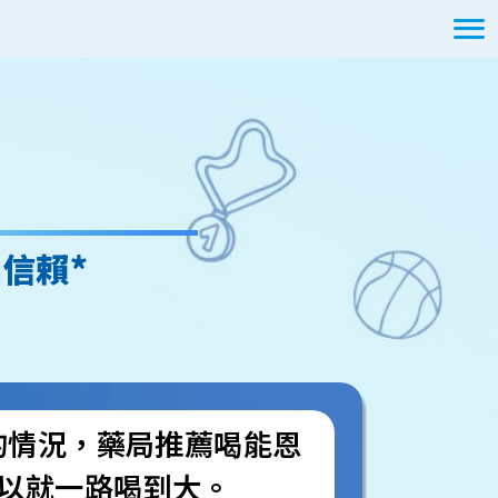
得信賴*
的情況，藥局推薦喝能恩
所以就一路喝到大。