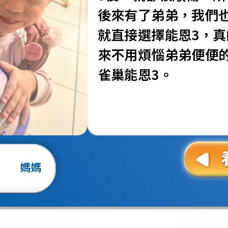
後來有了弟弟，我們
就直接選擇能恩3，
來不用煩惱弟弟便便
雀巢能恩3。
媽媽