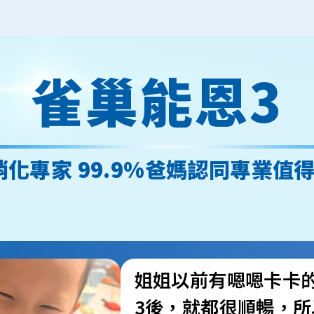
雀巢能恩3
化專家 99.9%爸媽認同專業值
姐姐以前有嗯嗯卡卡
3後，就都很順暢，